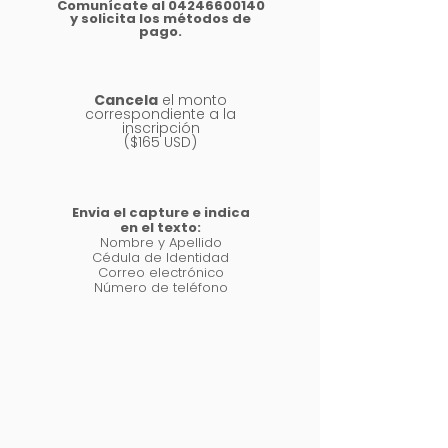
Comunícate al
04246600140
y solicita los métodos de
pago.
2
Cancela
el monto
correspondiente a la
inscripción
($165 USD)
3
Envia el capture e indica
en el texto:
Nombre y Apellido
Cédula de Identidad
Correo electrónico
Número de teléfono