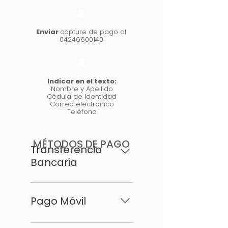
2
Enviar
capture de pago al
04246600140
3
Indicar en el texto:
Nombre y Apellido
Cédula de Identidad
Correo electrónico
Teléfono
MÉTODOS DE PAGO
Transferencia
Bancaria
➡ Mercantil Titular:
NUTRIENFIT C.A RIF: J-
Pago Móvil
402791704 N°: 0105-
0129-6811-2922-9882
➡ Mercantil Télefono: