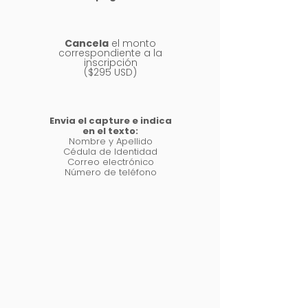
2
Cancela
el monto
correspondiente a la
inscripción
($295 USD)
3
Envia el capture e indica
en el texto:
Nombre y Apellido
Cédula de Identidad
Correo electrónico
Número de teléfono