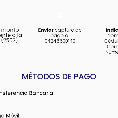
2
l monto
Enviar
capture de
Indic
ente a la
pago al
Nomb
 (250$)
04246600140
Cédul
Corr
Núme
MÉTODOS DE PAGO
nsferencia Bancaria
rcantil Titular: NUTRIENFIT C.A RIF: J-402791704 N°:
5-0129-6811-2922-9882 (Corriente)
o Móvil