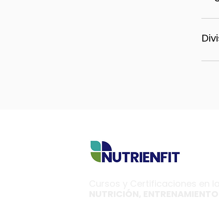
➡ M
Div
Pue
Com
que
Cursos y Certificaciones en l
NUTRICIÓN, ENTRENAMIENTO 