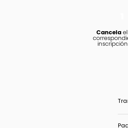
1
Cancela
e
correspondi
inscripción
Tra
➡ Me
010
Pag