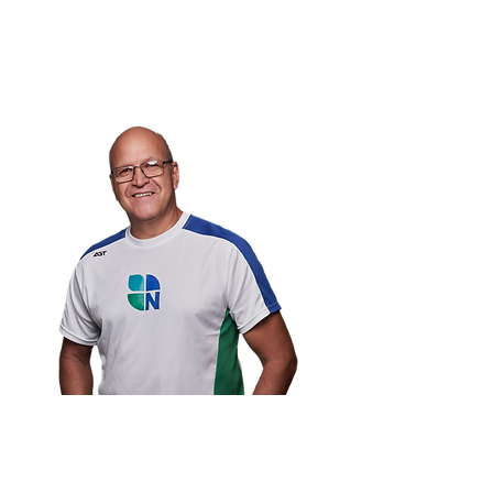
- Master en Medicina y Ciencia de la
Actividad Física (España)
- Profesor Emérito de la Escuela de
Nutrición y Dietética de LUZ.
- Presidente NUTRIENFIT.
¿ALGUNA
PREGUNTA?