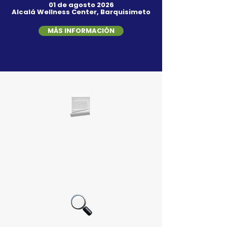
01 de agosto 2026
Alcalá Wellness Center, Barquisimeto
MÁS INFORMACIÓN
Adquirirás
Conocimientos teóricos y
prácticos sobre el orden de
los ejercicios, número de serie,
intensidad y métodos
avanzados.
Descubrirás