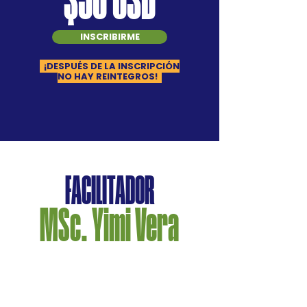
$50 USD
INSCRIBIRME
¡DESPUÉS DE LA INSCRIPCIÓN
NO HAY REINTEGROS!
FACILITADOR
MSc. Yimi Vera
- Lcdo. Nutrición y Dietética.
- Especialista en Fisiología del
Entrenamiento.