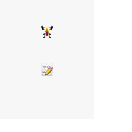
Los vectores de entrenamiento de
glúteo para darle variedad a
tus sesiones de ejercicio.
Conocerás
Los mejores ejercicios para
aumentar el glúteo.
Aprenderás
Sobre planificación y organización de
rutinas efectivas para aumentar el
glúteo.