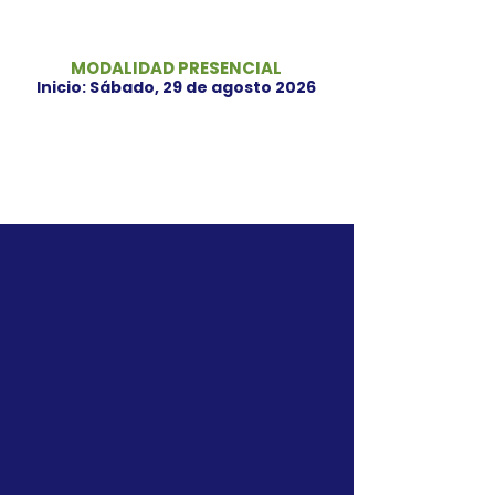
CORPORAL
MODALIDAD PRESENCIAL
Inicio: Sábado, 29 de agosto 2026
Contenido novedoso y
actualizado
en
NUTRICIÓN,
ENTRENAMIENTO Y FITNESS.
6 módulos de aprendizaje
con sustento científico
distribuidos en 3 meses de
class
Docentes
expertos
y
profesionales