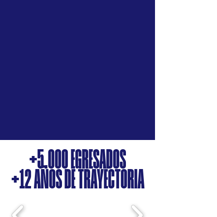
universitarios
Sesiones
de
preguntas
y respuestas
Docentes
expertos
y
profesionales
universitarios
Clases con enfoque
científico
actualizado
+5.000 EGRESADOS
+12 AÑOS DE TRAYECTORIA